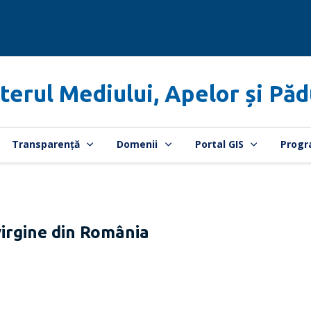
terul Mediului, Apelor și Păd
Transparență
Domenii
Portal GIS
Progr
irgine din România