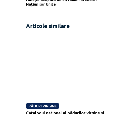
Națiunilor Unite
Articole similare
PĂDURI VIRGINE
Catalogul național al pădurilor virgine și