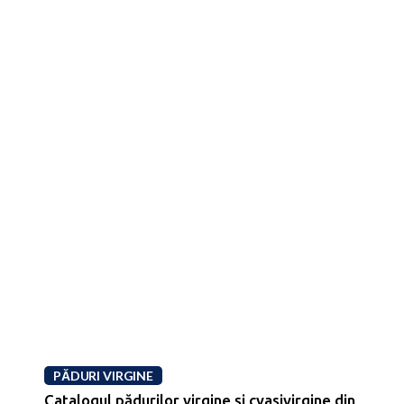
PĂDURI VIRGINE
Catalogul pădurilor virgine și cvasivirgine din