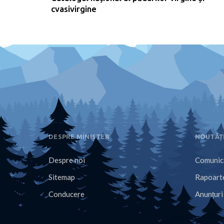
cvasivirgine
DESPRE MINISTER
NOUTĂȚ
Despre noi
Comunica
Sitemap
Rapoarte
Conducere
Anunțuri