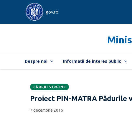
gov.ro
Minis
Despre noi
Informații de interes public
PĂDURI VIRGINE
Data
CATEGORIA:
Proiect PIN-MATRA Pădurile v
publicării:
7 decembrie 2016