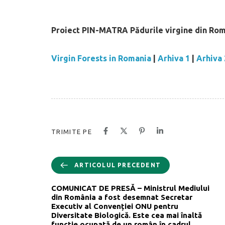
Proiect PIN-MATRA Pădurile virgine din Ro
Virgin Forests in Romania
|
Arhiva 1
|
Arhiva
TRIMITE PE
ARTICOLUL PRECEDENT
COMUNICAT DE PRESĂ – Ministrul Mediului
din România a fost desemnat Secretar
Executiv al Convenției ONU pentru
Diversitate Biologică. Este cea mai înaltă
funcție ocupată de un român în cadrul