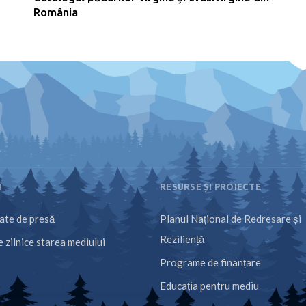
România
I
RESURSE ȘI PROIECTE
te de presă
Planul Național de Redresare și
Reziliență
 zilnice starea mediului
Programe de finanțare
Educația pentru mediu