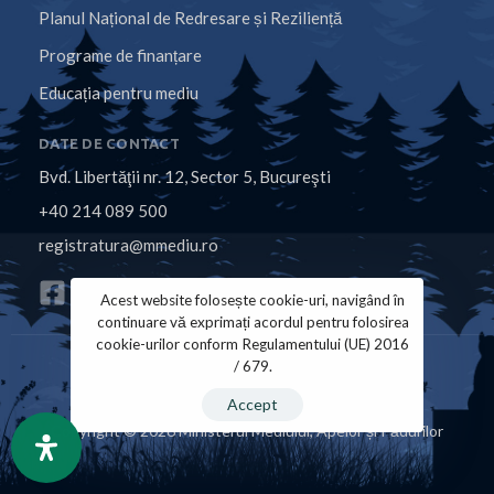
Planul Național de Redresare și Reziliență
Programe de finanțare
Educația pentru mediu
DATE DE CONTACT
Bvd. Libertăţii nr. 12, Sector 5, Bucureşti
+40 214 089 500
registratura@mmediu.ro
Acest website folosește cookie-uri, navigând în
continuare vă exprimați acordul pentru folosirea
cookie-urilor conform Regulamentului (UE) 2016
/ 679.
Politica de Cookies
Politica de Confidențialitate
Accept
Copyright © 2026 Ministerul Mediului, Apelor și Pădurilor