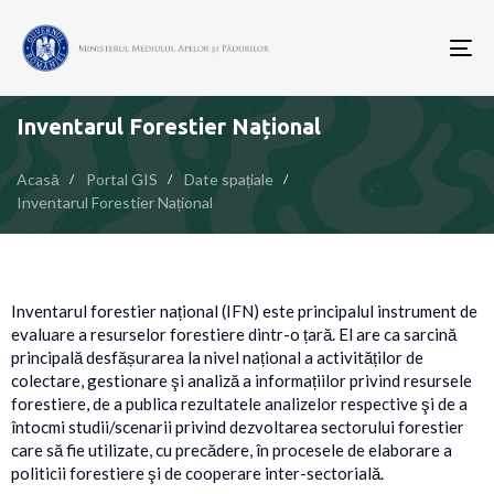
To
nav
Inventarul Forestier Național
Acasă
Portal GIS
Date spațiale
Inventarul Forestier Național
Inventarul forestier național (IFN) este principalul instrument de
evaluare a resurselor forestiere dintr-o țară. El are ca sarcină
principală desfășurarea la nivel național a activităților de
colectare, gestionare şi analiză a informațiilor privind resursele
forestiere, de a publica rezultatele analizelor respective şi de a
întocmi studii/scenarii privind dezvoltarea sectorului forestier
care să fie utilizate, cu precădere, în procesele de elaborare a
politicii forestiere şi de cooperare inter-sectorială.