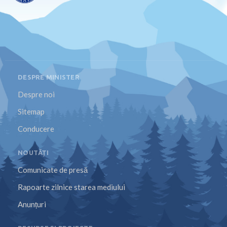
DESPRE MINISTER
Despre noi
Sitemap
Conducere
NOUTĂȚI
Comunicate de presă
Rapoarte zilnice starea mediului
Anunțuri