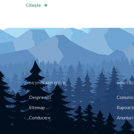
Citește
DESPRE MINISTER
NOUTĂȚ
Despre noi
Comunica
Sitemap
Rapoarte
Conducere
Anunțuri