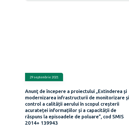
29 septembrie 2021
Anunţ de începere a proiectului „Extinderea și
modernizarea infrastructurii de monitorizare ș
control a calității aerului în scopul creșterii
acurateței informațiilor și a capacității de
răspuns la episoadele de poluare”, cod SMIS
2014+ 139943