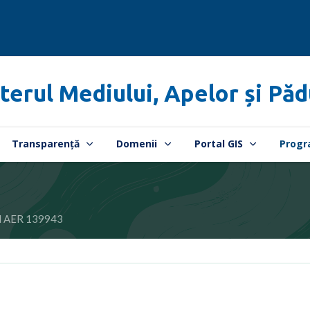
terul Mediului, Apelor și Păd
Transparență
Domenii
Portal GIS
Progr
 AER 139943