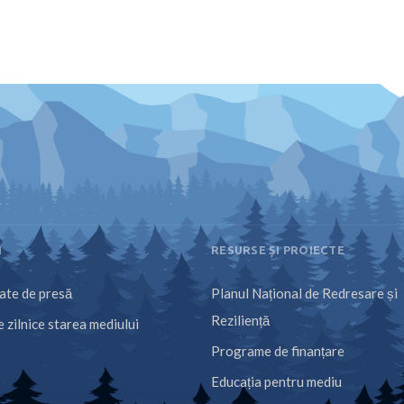
I
RESURSE ȘI PROIECTE
te de presă
Planul Național de Redresare și
Reziliență
 zilnice starea mediului
Programe de finanțare
Educația pentru mediu