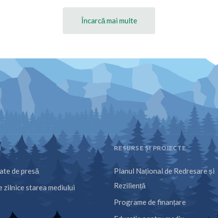
Încarcă mai multe
I
RESURSE ȘI PROIECTE
te de presă
Planul Național de Redresare și
Reziliență
 zilnice starea mediului
Programe de finanțare