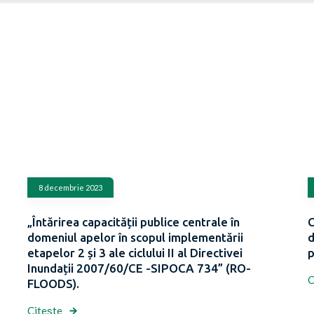
8 decembrie 2023
„Întărirea capacității publice centrale în
C
domeniul apelor în scopul implementării
d
etapelor 2 și 3 ale ciclului II al Directivei
p
Inundații 2007/60/CE -SIPOCA 734” (RO-
C
FLOODS).
Citește