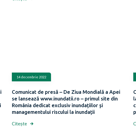
14 decembrie 2022
i
Comunicat de presă – De Ziua Mondială a Apei
C
se lansează www.inundatii.ro – primul site din
l
i
România dedicat exclusiv inundațiilor și
c
managementului riscului la inundații
p
Citește
C