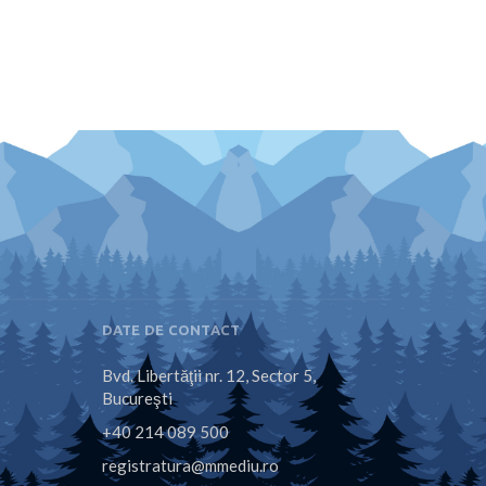
DATE DE CONTACT
Bvd. Libertăţii nr. 12, Sector 5,
Bucureşti
+40 214 089 500
registratura@mmediu.ro