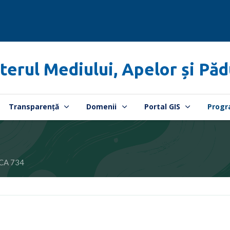
terul Mediului, Apelor și Păd
Transparență
Domenii
Portal GIS
Progr
CA 734