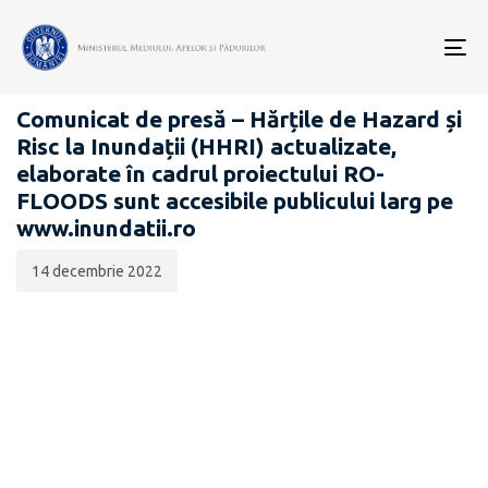
Data
CATEGORIA:
publicării:
To
SIPOCA 734
nav
Comunicat de presă – Hărțile de Hazard și
Risc la Inundații (HHRI) actualizate,
elaborate în cadrul proiectului RO-
FLOODS sunt accesibile publicului larg pe
www.inundatii.ro
14 decembrie 2022