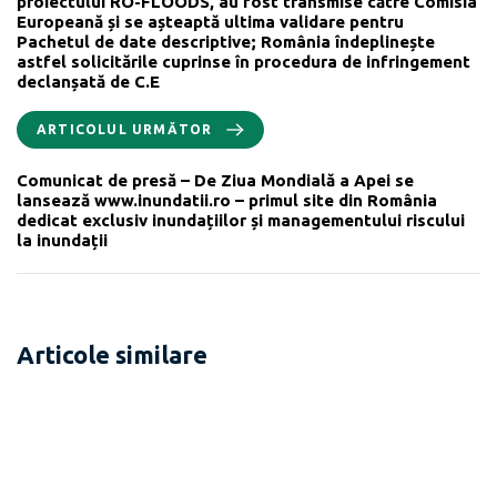
proiectului RO-FLOODS, au fost transmise către Comisia
Europeană și se așteaptă ultima validare pentru
Pachetul de date descriptive; România îndeplinește
astfel solicitările cuprinse în procedura de infringement
declanșată de C.E
ARTICOLUL URMĂTOR
Comunicat de presă – De Ziua Mondială a Apei se
lansează www.inundatii.ro – primul site din România
dedicat exclusiv inundațiilor și managementului riscului
la inundații
Articole similare