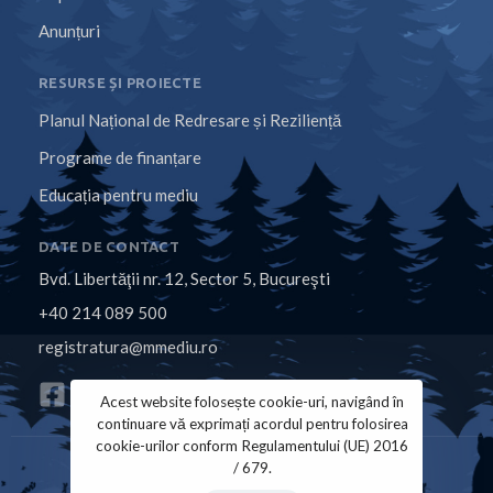
Anunțuri
RESURSE ȘI PROIECTE
Planul Național de Redresare și Reziliență
Programe de finanțare
Educația pentru mediu
DATE DE CONTACT
Bvd. Libertăţii nr. 12, Sector 5, Bucureşti
+40 214 089 500
registratura@mmediu.ro
Acest website folosește cookie-uri, navigând în
continuare vă exprimați acordul pentru folosirea
cookie-urilor conform Regulamentului (UE) 2016
/ 679.
Politica de Cookies
Politica de Confidențialitate