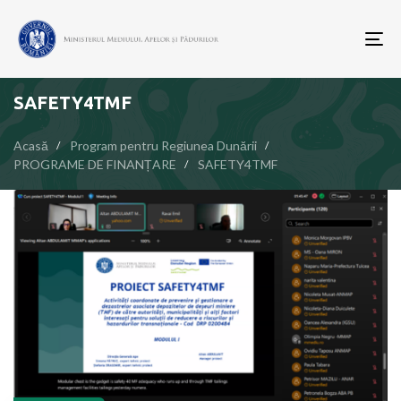
To
nav
SAFETY4TMF
Acasă
Program pentru Regiunea Dunării
PROGRAME DE FINANȚARE
SAFETY4TMF