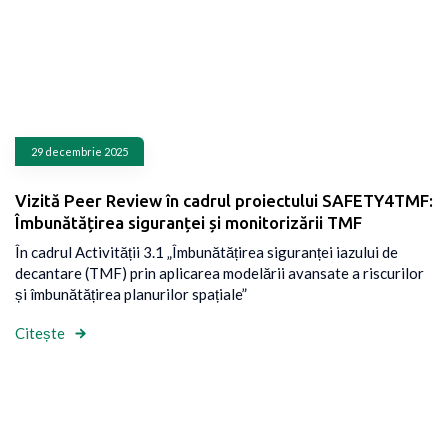
29 decembrie 2025
Vizită Peer Review în cadrul proiectului SAFETY4TMF:
Îmbunătățirea siguranței și monitorizării TMF
În cadrul Activității 3.1 „Îmbunătățirea siguranței iazului de
decantare (TMF) prin aplicarea modelării avansate a riscurilor
și îmbunătățirea planurilor spațiale”
Citește