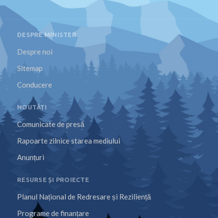
DESPRE MINISTER
Despre noi
Sitemap
Conducere
NOUTĂȚI
Comunicate de presă
Rapoarte zilnice starea mediului
Anunțuri
RESURSE ȘI PROIECTE
Planul Național de Redresare și Reziliență
Programe de finanțare