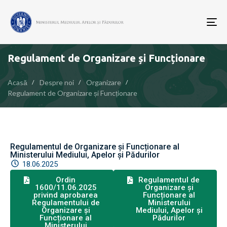
To
nav
Regulament de Organizare și Funcționare
Acasă
Despre noi
Organizare
Regulament de Organizare și Funcționare
Regulamentul de Organizare și Funcționare al
Ministerului Mediului, Apelor și Pădurilor
18.06.2025
Ordin
Regulamentul de
1600/11.06.2025
Organizare și
privind aprobarea
Funcționare al
Regulamentului de
Ministerului
Organizare și
Mediului, Apelor și
Funcționare al
Pădurilor
Ministerului