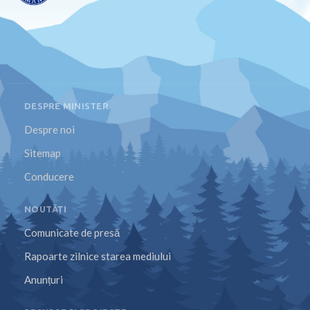
DESPRE MINISTER
Despre noi
Sitemap
Conducere
NOUTĂȚI
Comunicate de presă
Rapoarte zilnice starea mediului
Anunțuri