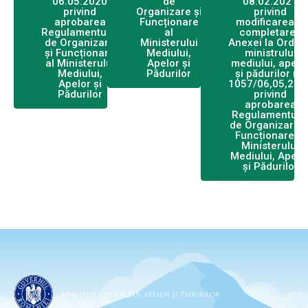
06.05.2020
de
08.02.2021
privind
Organizare și
privind
aprobarea
Funcționare
modificarea și
Regulamentului
al
completarea
de Organizare
Ministerului
Anexei la Ordinu
și Funcționare
Mediului,
ministrului
al Ministerului
Apelor și
mediului, apelo
Mediului,
Pădurilor
și pădurilor nr.
Apelor și
1057/06,05,202
Pădurilor
privind
aprobarea
Regulamentulu
de Organizare ș
Funcționare al
Ministerului
Mediului, Apelo
și Pădurilor