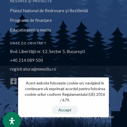
RESURSE ȘI PROIECTE
Planul Național de Redresare și Reziliență
Programe de finanțare
Educația pentru mediu
DATE DE CONTACT
Bvd. Libertăţii nr. 12, Sector 5, Bucureşti
+40 214 089 500
registratura@mmediu.ro
Acest website folosește cookie-uri, navigând în
continuare vă exprimați acordul pentru folosirea
cookie-urilor conform Regulamentului (UE) 2016
/ 679.
Politica de Cookies
Politica de Confidențialitate
Accept
Copyright © 2026 Ministerul Mediului, Apelor și Pădurilor