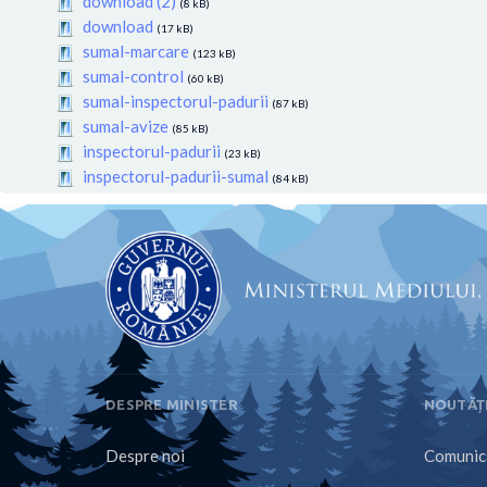
download (2)
(8 kB)
download
(17 kB)
sumal-marcare
(123 kB)
sumal-control
(60 kB)
sumal-inspectorul-padurii
(87 kB)
sumal-avize
(85 kB)
inspectorul-padurii
(23 kB)
inspectorul-padurii-sumal
(84 kB)
DESPRE MINISTER
NOUTĂȚ
Despre noi
Comunica