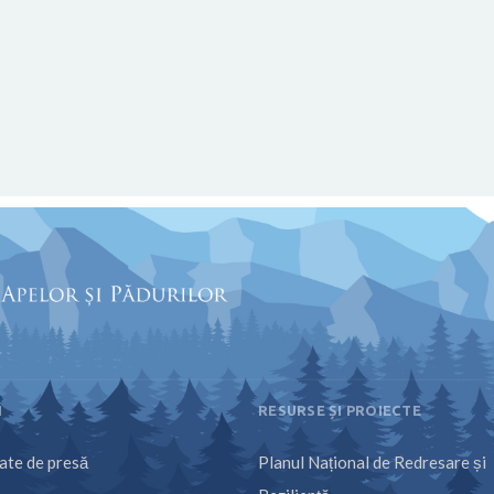
I
RESURSE ȘI PROIECTE
te de presă
Planul Național de Redresare și