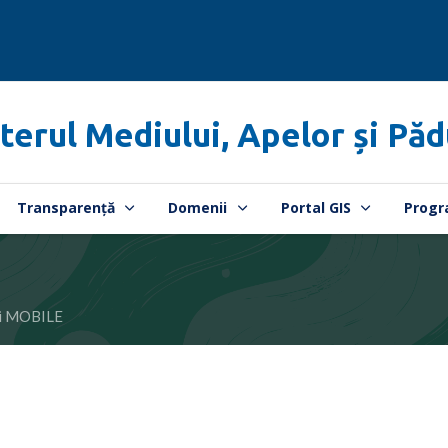
terul Mediului, Apelor și Păd
Transparență
Domenii
Portal GIS
Progr
ii MOBILE