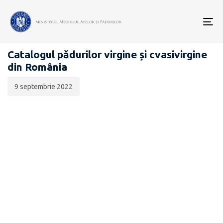
Data
CATEGORIA:
publicării:
To
PĂDURI VIRGINE
nav
Catalogul pădurilor virgine și cvasivirgine
din România
9 septembrie 2022