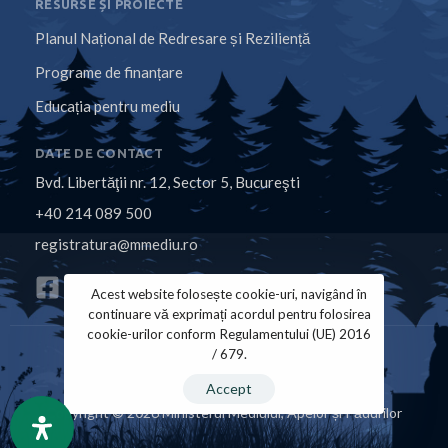
RESURSE ȘI PROIECTE
Planul Național de Redresare și Reziliență
Programe de finanțare
Educația pentru mediu
DATE DE CONTACT
Bvd. Libertăţii nr. 12, Sector 5, Bucureşti
+40 214 089 500
registratura@mmediu.ro
Acest website folosește cookie-uri, navigând în
continuare vă exprimați acordul pentru folosirea
cookie-urilor conform Regulamentului (UE) 2016
/ 679.
Politica de Cookies
Politica de Confidențialitate
Accept
Copyright © 2026 Ministerul Mediului, Apelor și Pădurilor