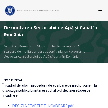
To
nav
Dezvoltarea Sectorului de Apă și Canal în
România
Acasă
Domenii
Mediu
Evaluare impact
Evaluare de mediu pentru strategii / planuri / programe
Dezvoltarea Sectorului de Apă și Canal în România
[09.10.2024]
În cadrul derulării procedurii de evaluare de mediu, punem la
dispoziţia publicului interesat draft-ul deciziei etapei de
încadrare:
DECIZIA ETAPEI DE ÎNCADRARE.pdf