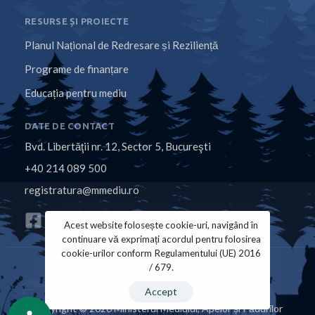
RESURSE ȘI PROIECTE
Planul Național de Redresare și Reziliență
Programe de finanțare
Educația pentru mediu
DATE DE CONTACT
Bvd. Libertăţii nr. 12, Sector 5, Bucureşti
+40 214 089 500
registratura@mmediu.ro
Acest website folosește cookie-uri, navigând în
continuare vă exprimați acordul pentru folosirea
cookie-urilor conform Regulamentului (UE) 2016
/ 679.
Politica de Cookies
Politica de Confidențialitate
Accept
Copyright © 2026 Ministerul Mediului, Apelor și Pădurilor