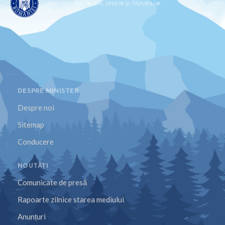
DESPRE MINISTER
Despre noi
Sitemap
Conducere
NOUTĂȚI
Comunicate de presă
Rapoarte zilnice starea mediului
Anunțuri