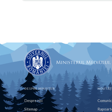
DESPRE MINISTER
NOUTĂȚ
Despre noi
Comunica
Sitemap
Rapoarte