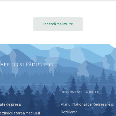
Încarcă mai multe
I
RESURSE ȘI PROIECTE
te de presă
Planul Național de Redresare și
Reziliență
 zilnice starea mediului