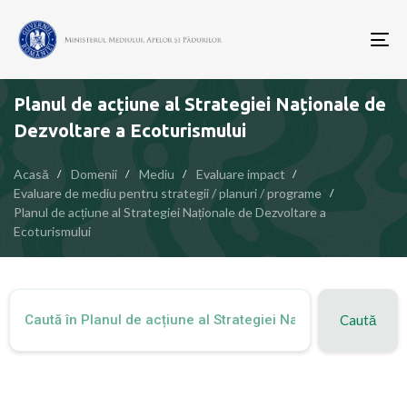
To
nav
Planul de acțiune al Strategiei Naționale de
Dezvoltare a Ecoturismului
Acasă
Domenii
Mediu
Evaluare impact
Evaluare de mediu pentru strategii / planuri / programe
Planul de acțiune al Strategiei Naționale de Dezvoltare a
Ecoturismului
Caută