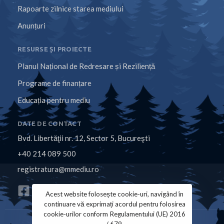
Rapoarte zilnice starea mediului
Anunțuri
RESURSE ȘI PROIECTE
Planul Național de Redresare și Reziliență
Programe de finanțare
Educația pentru mediu
DATE DE CONTACT
Bvd. Libertăţii nr. 12, Sector 5, Bucureşti
+40 214 089 500
registratura@mmediu.ro
Acest website folosește cookie-uri, navigând în
continuare vă exprimați acordul pentru folosirea
cookie-urilor conform Regulamentului (UE) 2016
/ 679.