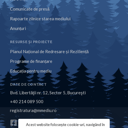
Comunicate de presă
Rapoarte zilnice starea mediului
Anunțuri
RESURSE ȘI PROIECTE
Planul Național de Redresare și Reziliență
Programe de finanțare
Educația pentru mediu
DATE DE CONTACT
Bvd. Libertăţii nr. 12, Sector 5, Bucureşti
+40 214 089 500
registratura@mmediu.ro
Acest website folosește cookie-uri, navigând în