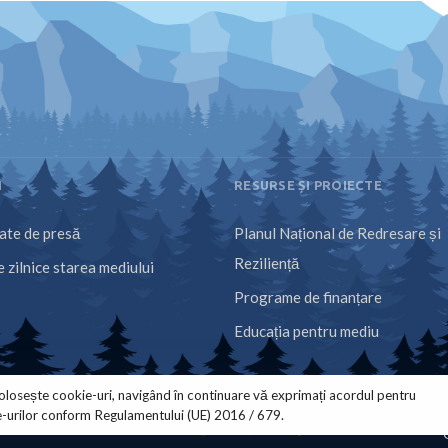
I
RESURSE ȘI PROIECTE
te de presă
Planul Național de Redresare și
Reziliență
 zilnice starea mediului
Programe de finanțare
Educația pentru mediu
olosește cookie-uri, navigând în continuare vă exprimați acordul pentru
e-urilor conform Regulamentului (UE) 2016 / 679.