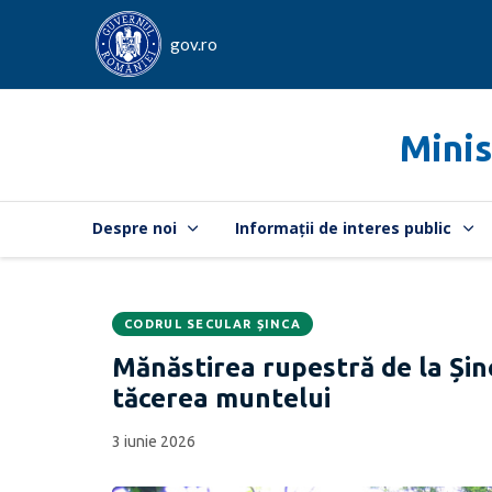
gov.ro
Minis
Despre noi
Informații de interes public
CODRUL SECULAR ȘINCA
Data
CATEGORIA:
Mănăstirea rupestră de la Șinc
publicării:
tăcerea muntelui
3 iunie 2026