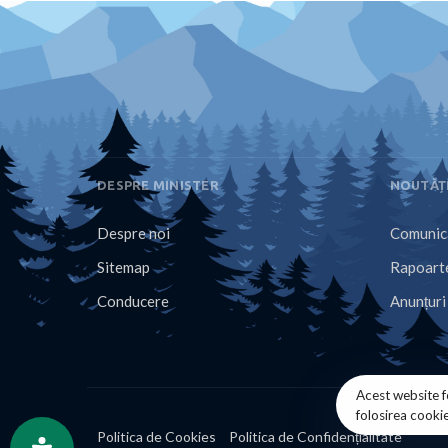
DESPRE MINISTER
NOUTĂȚ
Despre noi
Comunica
Sitemap
Rapoarte
Conducere
Anunțuri
Acest website f
folosirea cooki
Politica de Cookies
Politica de Confidențialitate