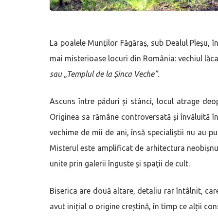
La poalele Munților Făgăraș, sub Dealul Pleșu, î
mai misterioase locuri din România: vechiul lăca
sau „Templul de la Șinca Veche”.
Ascuns între păduri și stânci, locul atrage deopot
Originea sa rămâne controversată și învăluită în
vechime de mii de ani, însă specialiștii nu au pu
Misterul este amplificat de arhitectura neobișnui
unite prin galerii înguste și spații de cult.
Biserica are două altare, detaliu rar întâlnit, ca
avut inițial o origine creștină, în timp ce alții 