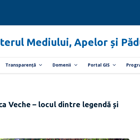
terul Mediului, Apelor și Păd
Transparență
Domenii
Portal GIS
Progr
a Veche – locul dintre legendă și