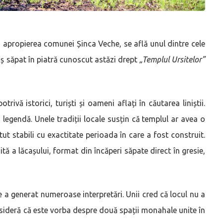
n apropierea comunei Șinca Veche, se află unul dintre cele
ș săpat în piatră cunoscut astăzi drept
„Templul Ursitelor”
rivă istorici, turiști și oameni aflați în căutarea liniștii.
 legendă. Unele tradiții locale susțin că templul ar avea o
tut stabili cu exactitate perioada în care a fost construit.
tă a lăcașului, format din încăperi săpate direct în gresie,
re a generat numeroase interpretări. Unii cred că locul nu a
consideră că este vorba despre două spații monahale unite în