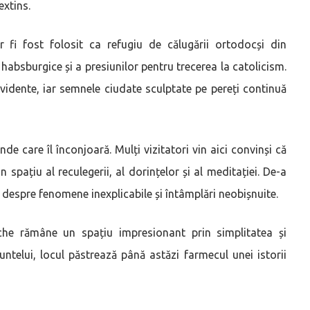
extins.
ar fi fost folosit ca refugiu de călugării ortodocși din
habsburgice și a presiunilor pentru trecerea la catolicism.
 evidente, iar semnele ciudate sculptate pe pereți continuă
e care îl înconjoară. Mulți vizitatori vin aici convinși că
 spațiu al reculegerii, al dorințelor și al meditației. De-a
 despre fenomene inexplicabile și întâmplări neobișnuite.
he rămâne un spațiu impresionant prin simplitatea și
untelui, locul păstrează până astăzi farmecul unei istorii