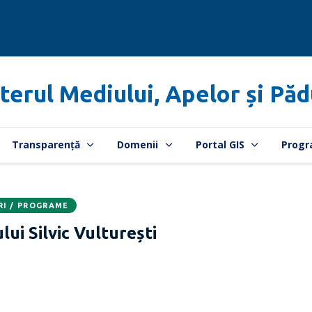
terul Mediului, Apelor și Păd
Transparență
Domenii
Portal GIS
Progr
RI / PROGRAME
ui Silvic Vulturești