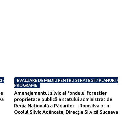
 /
EVALUARE DE MEDIU PENTRU STRATEGII / PLANURI /
PROGRAME
te
Amenajamentul silvic al fondului forestier
va
proprietate publică a statului administrat de
-
Regia Națională a Pădurilor – Romsilva prin
Ocolul Silvic Adâncata, Direcția Silvică Suceava