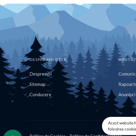
DESPRE MINISTER
NOUTĂȚ
Despre noi
Comunica
Sitemap
Rapoarte
Conducere
Anunțuri
Acest website f
folosirea cooki
Politica de Cookies
Politica de Confidențialitate