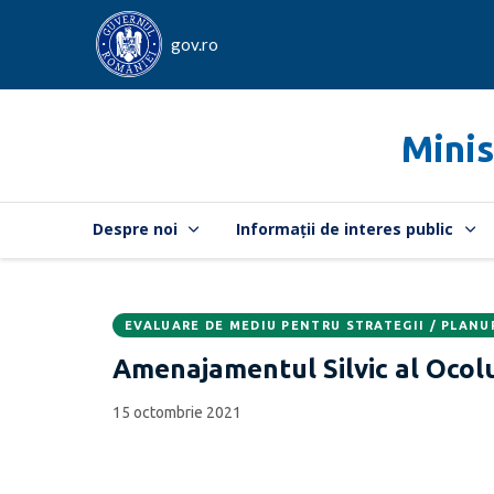
gov.ro
Minis
Despre noi
Informații de interes public
EVALUARE DE MEDIU PENTRU STRATEGII / PLANU
Data
CATEGORIA:
Amenajamentul Silvic al Ocolul
publicării:
15 octombrie 2021