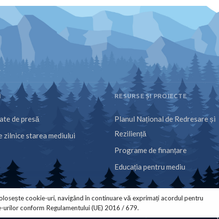
I
RESURSE ȘI PROIECTE
te de presă
Planul Național de Redresare și
Reziliență
 zilnice starea mediului
Programe de finanțare
Educația pentru mediu
olosește cookie-uri, navigând în continuare vă exprimați acordul pentru
e-urilor conform Regulamentului (UE) 2016 / 679.