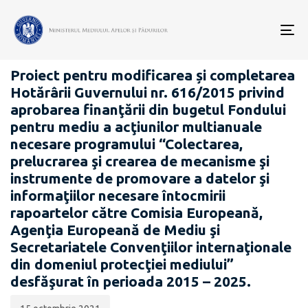
Data
CATEGORIA:
publicării:
To
PROIECTE ACTE NORMATIVE
nav
Proiect pentru modificarea și completarea
Hotărârii Guvernului nr. 616/2015 privind
aprobarea finanţării din bugetul Fondului
pentru mediu a acţiunilor multianuale
necesare programului “Colectarea,
prelucrarea şi crearea de mecanisme şi
instrumente de promovare a datelor şi
informaţiilor necesare întocmirii
rapoartelor către Comisia Europeană,
Agenţia Europeană de Mediu şi
Secretariatele Convenţiilor internaţionale
din domeniul protecţiei mediului”
desfăşurat în perioada 2015 – 2025.