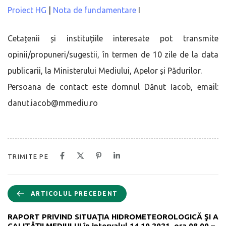
Proiect HG
|
Nota de fundamentare
I
Cetațenii și instituțiile interesate pot transmite
opinii/propuneri/sugestii, în termen de 10 zile de la data
publicarii, la Ministerului Mediului, Apelor și Pădurilor.
Persoana de contact este domnul Dănut Iacob, email:
danut.iacob@mmediu.ro
TRIMITE PE
ARTICOLUL PRECEDENT
RAPORT PRIVIND SITUAŢIA HIDROMETEOROLOGICĂ ŞI A
CALITĂŢII MEDIULUI în intervalul 14.10.2021, ora 08.00 –