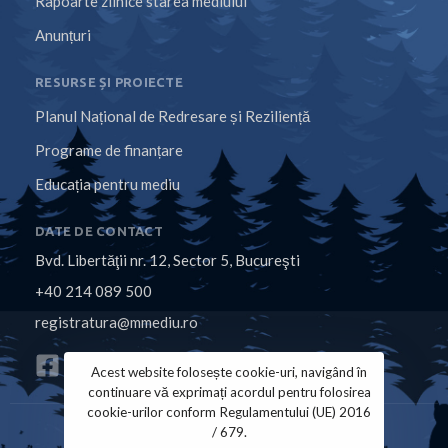
Rapoarte zilnice starea mediului
Anunțuri
RESURSE ȘI PROIECTE
Planul Național de Redresare și Reziliență
Programe de finanțare
Educația pentru mediu
DATE DE CONTACT
Bvd. Libertăţii nr. 12, Sector 5, Bucureşti
+40 214 089 500
registratura@mmediu.ro
Acest website folosește cookie-uri, navigând în
continuare vă exprimați acordul pentru folosirea
cookie-urilor conform Regulamentului (UE) 2016
/ 679.