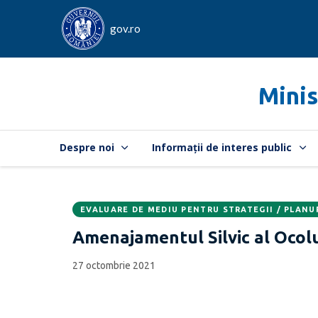
gov.ro
Minis
Despre noi
Informații de interes public
EVALUARE DE MEDIU PENTRU STRATEGII / PLANU
Data
CATEGORIA:
Amenajamentul Silvic al Ocolul
publicării:
27 octombrie 2021