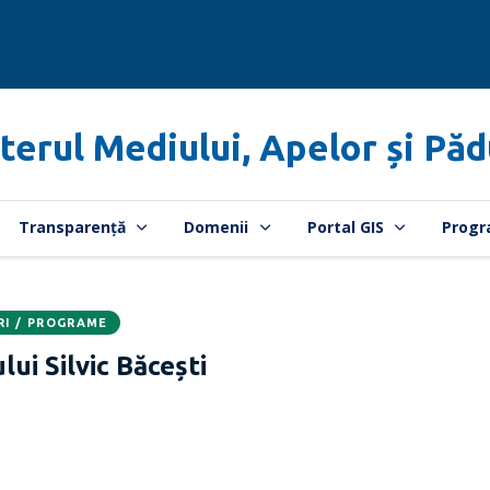
terul Mediului, Apelor și Păd
Transparență
Domenii
Portal GIS
Progr
RI / PROGRAME
ui Silvic Băcești