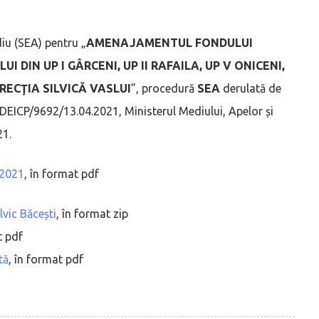
diu (SEA) pentru „
AMENAJAMENTUL FONDULUI
 DIN UP I GÂRCENI, UP II RAFAILA, UP V ONICENI,
IRECŢIA SILVICĂ VASLUI
”, procedură
SEA
derulată de
 DEICP/9692/13.04.2021, Ministerul Mediului, Apelor și
21.
.2021
, în format pdf
vic Băcești
, în format zip
t pdf
tă
, în format pdf