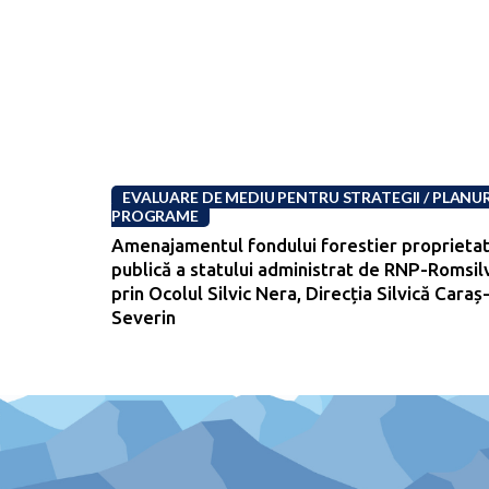
EVALUARE DE MEDIU PENTRU STRATEGII / PLANURI
PROGRAME
Amenajamentul fondului forestier proprieta
publică a statului administrat de RNP-Romsil
prin Ocolul Silvic Nera, Direcția Silvică Caraș
Severin