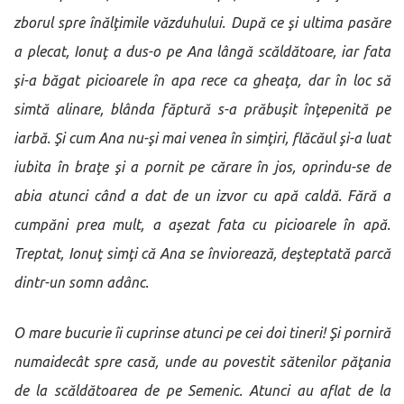
zborul spre înălţimile văzduhului. După ce şi ultima pasăre
a plecat, Ionuţ a dus-o pe Ana lângă scăldătoare, iar fata
şi-a băgat picioarele în apa rece ca gheaţa, dar în loc să
simtă alinare, blânda făptură s-a prăbuşit înţepenită pe
iarbă. Şi cum Ana nu-şi mai venea în simţiri, flăcăul şi-a luat
iubita în braţe şi a pornit pe cărare în jos, oprindu-se de
abia atunci când a dat de un izvor cu apă caldă. Fără a
cumpăni prea mult, a aşezat fata cu picioarele în apă.
Treptat, Ionuţ simţi că Ana se înviorează, deşteptată parcă
dintr-un somn adânc.
O mare bucurie îi cuprinse atunci pe cei doi tineri! Şi porniră
numaidecât spre casă, unde au povestit sătenilor păţania
de la scăldătoarea de pe Semenic. Atunci au aflat de la