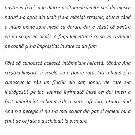
naşterea fetei, una dintre ursitoarele venite să-i dăruiască
haruri s-a oprit din ursit şi s-a mâniat straşnic, atunci când
a întins mâna spre masa cu daruri, dar a văzut că pentru
ea nu se găsea nimic. A făgăduit atunci că se va răzbuna
pe copilă şi s-a împrăştiat în zare ca un fum.
Fără să cunoască această întâmplare nefastă, tânăra Ana
creştea liniştită şi veselă, ca o floare rară. Într-o bună zi a
cunoscut la râu un flăcău din sat, Ionuţ, de care s-a
îndrăgostit pe loc. Iubirea înfiripată între cei doi tineri a
fost umbrită într-o bună zi de o mare suferinţă, atunci când
Ana s-a betegit şi nu s-a mai sculat din pat și nimeni nu a
ştiut de ce fata s-a schilodit la picioare.