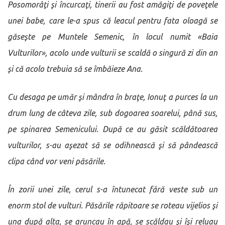
Posomorâţi şi încurcaţi, tinerii au fost amăgiţi de poveţele
unei babe, care le-a spus că leacul pentru fata oloagă se
găseşte pe Muntele Semenic, în locul numit «Baia
Vulturilor», acolo unde vulturii se scaldă o singură zi din an
şi că acolo trebuia să se îmbăieze Ana.
Cu desaga pe umăr şi mândra în braţe, Ionuţ a purces la un
drum lung de câteva zile, sub dogoarea soarelui, până sus,
pe spinarea Semenicului. După ce au găsit scăldătoarea
vulturilor, s-au aşezat să se odihnească şi să pândească
clipa când vor veni păsările.
În zorii unei zile, cerul s-a întunecat fără veste sub un
enorm stol de vulturi. Păsările răpitoare se roteau vijelios şi
una după alta, se aruncau în apă, se scăldau şi îşi reluau