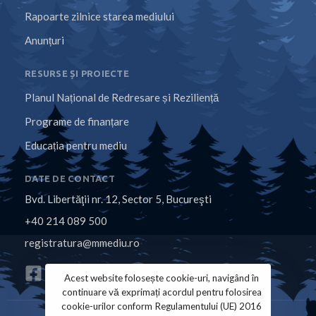
Rapoarte zilnice starea mediului
Anunțuri
RESURSE ȘI PROIECTE
Planul Național de Redresare și Reziliență
Programe de finanțare
Educația pentru mediu
DATE DE CONTACT
Bvd. Libertăţii nr. 12, Sector 5, Bucureşti
+40 214 089 500
registratura@mmediu.ro
Acest website folosește cookie-uri, navigând în
continuare vă exprimați acordul pentru folosirea
cookie-urilor conform Regulamentului (UE) 2016