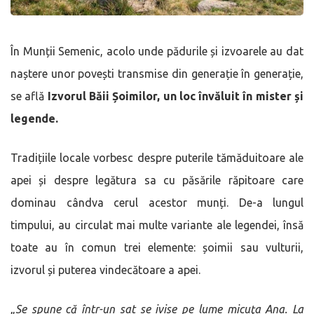
În Munții Semenic, acolo unde pădurile și izvoarele au dat
naștere unor povești transmise din generație în generație,
se află
Izvorul Băii Șoimilor, un loc învăluit în mister și
legende.
Tradițiile locale vorbesc despre puterile tămăduitoare ale
apei și despre legătura sa cu păsările răpitoare care
dominau cândva cerul acestor munți. De-a lungul
timpului, au circulat mai multe variante ale legendei, însă
toate au în comun trei elemente: șoimii sau vulturii,
izvorul și puterea vindecătoare a apei.
„
Se spune că într-un sat se ivise pe lume micuţa Ana. La