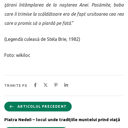
ţărani întâmplarea de la naşterea Anei. Pasămite, baba
care îi trimise la scăldătoare era de fapt ursitoarea cea rea
care a promis să o piardă pe fată
.”
(Legendă culeasă de Stela Brie, 1982)
Foto: wikiloc
TRIMITE PE
ARTICOLUL PRECEDENT
Piatra Nedeii – locul unde tradițiile muntelui prind viață