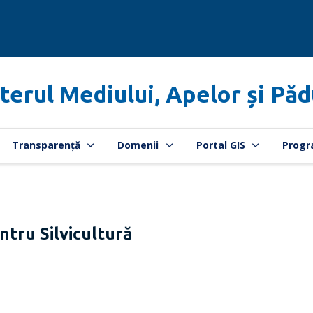
terul Mediului, Apelor și Păd
Transparență
Domenii
Portal GIS
Progr
ntru Silvicultură