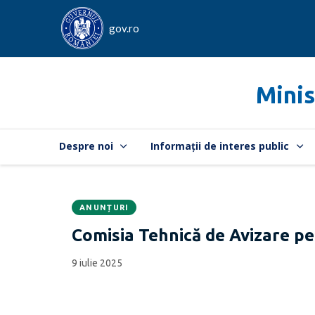
gov.ro
Minis
Despre noi
Informații de interes public
ANUNȚURI
Data
CATEGORIA:
Comisia Tehnică de Avizare pe
publicării:
9 iulie 2025