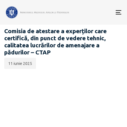
Data
CATEGORIA:
publicării:
To
ANUNȚURI
nav
Comisia de atestare a experților care
certifică, din punct de vedere tehnic,
calitatea lucrărilor de amenajare a
pădurilor – CTAP
11 iunie 2025