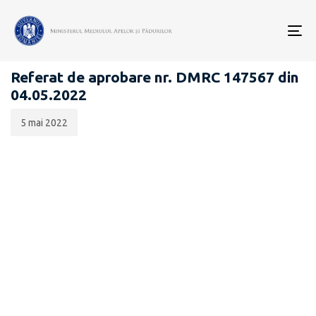
Data
CATEGORIA:
publicării:
To
ATRIBUIRE - VÂNĂTOARE
nav
Referat de aprobare nr. DMRC 147567 din
04.05.2022
5 mai 2022