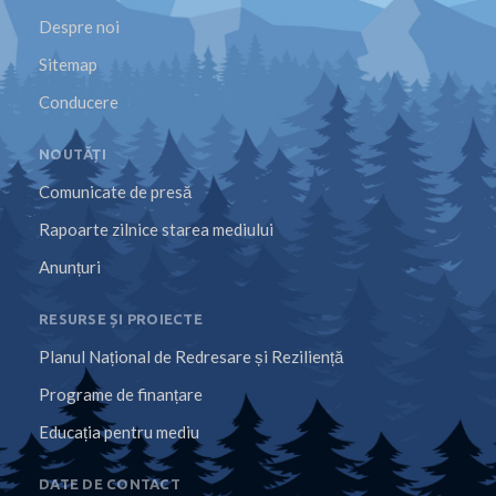
Despre noi
Sitemap
Conducere
NOUTĂȚI
Comunicate de presă
Rapoarte zilnice starea mediului
Anunțuri
RESURSE ȘI PROIECTE
Planul Național de Redresare și Reziliență
Programe de finanțare
Educația pentru mediu
DATE DE CONTACT