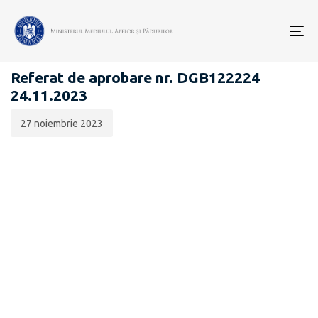
Data
CATEGORIA:
publicării:
To
ATRIBUIRE - VÂNĂTOARE
nav
Referat de aprobare nr. DGB122224
24.11.2023
27 noiembrie 2023