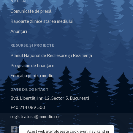
NOUTĂȚI
Comunicate de presă
Rapoarte zilnice starea mediului
Anunțuri
RESURSE ȘI PROIECTE
Planul Național de Redresare și Reziliență
Programe de finanțare
Educația pentru mediu
DATE DE CONTACT
Bvd. Libertăţii nr. 12, Sector 5, Bucureşti
+40 214 089 500
registratura@mmediu.ro
Acest website folosește cookie-uri, navigând în