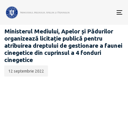
Data
CATEGORIA:
publicării:
To
ATRIBUIRE - VÂNĂTOARE
nav
Ministerul Mediului, Apelor și Pădurilor
organizează licitație publică pentru
atribuirea dreptului de gestionare a faunei
cinegetice din cuprinsul a 4 fonduri
cinegetice
12 septembrie 2022