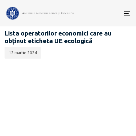
Data
CATEGORIA:
publicării:
To
INSTRUMENTE ALE PERFORMANȚEI DE MEDIU
nav
Lista operatorilor economici care au
obținut eticheta UE ecologică
12 martie 2024