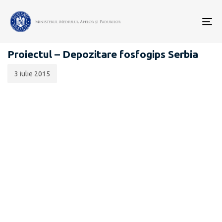
Data
CATEGORIA:
publicării:
To
EVALUARE IMPACT ASUPRA MEDIULUI PENTRU PROIECTE
nav
Proiectul – Depozitare fosfogips Serbia
3 iulie 2015