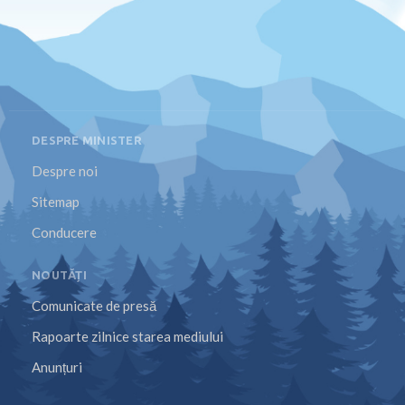
DESPRE MINISTER
Despre noi
Sitemap
Conducere
NOUTĂȚI
Comunicate de presă
Rapoarte zilnice starea mediului
Anunțuri