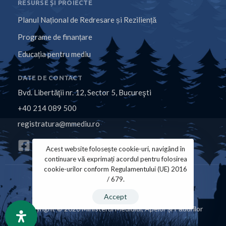
RESURSE ȘI PROIECTE
Planul Național de Redresare și Reziliență
Programe de finanțare
Educația pentru mediu
DATE DE CONTACT
Bvd. Libertăţii nr. 12, Sector 5, Bucureşti
+40 214 089 500
registratura@mmediu.ro
Acest website folosește cookie-uri, navigând în
continuare vă exprimați acordul pentru folosirea
cookie-urilor conform Regulamentului (UE) 2016
/ 679.
Politica de Cookies
Politica de Confidențialitate
Accept
Copyright © 2026 Ministerul Mediului, Apelor și Pădurilor