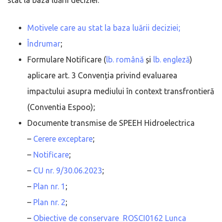
Motivele care au stat la baza luării deciziei;
Îndrumar
;
Formulare Notificare (
lb. română
și
lb. engleză
)
aplicare art. 3 Convenția privind evaluarea
impactului asupra mediului în context transfrontieră
(Conventia Espoo);
Documente transmise de SPEEH Hidroelectrica
–
Cerere exceptare
;
–
Notificare
;
–
CU nr. 9/30.06.2023
;
–
Plan nr. 1
;
–
Plan nr. 2
;
–
Obiective de conservare_ROSCI0162 Lunca