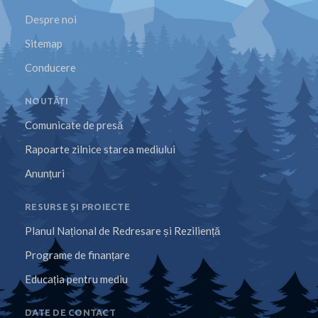
Despre noi
Sitemap
Conducere
NOUTĂȚI
Comunicate de presă
Rapoarte zilnice starea mediului
Anunțuri
RESURSE ȘI PROIECTE
Planul Național de Redresare și Reziliență
Programe de finanțare
Educația pentru mediu
DATE DE CONTACT