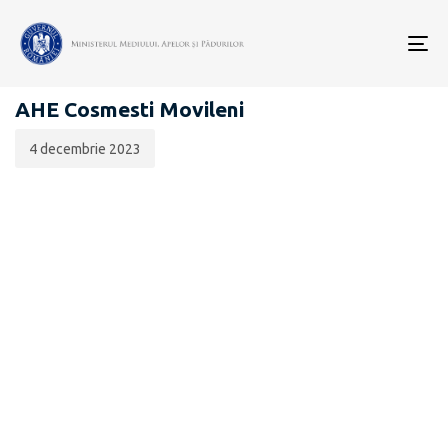
Data
CATEGORIA:
publicării:
To
AMENAJĂRI HIDROTEHNICE ÎN ROMÂNIA
nav
AHE Cosmesti Movileni
4 decembrie 2023