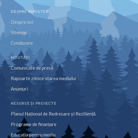
DESPRE MINISTER
Despre noi
Sitemap
Conducere
NOUTĂȚI
Comunicate de presă
Rapoarte zilnice starea mediului
Anunțuri
RESURSE ȘI PROIECTE
Planul Național de Redresare și Reziliență
Programe de finanțare
Educația pentru mediu