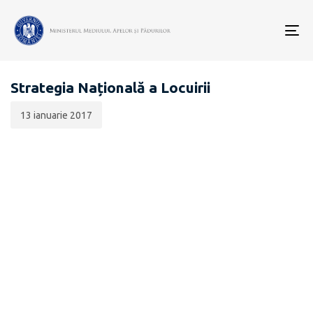
Data
CATEGORIA:
publicării:
To
EVALUARE DE MEDIU PENTRU STRATEGII / PLANURI /
nav
PROGRAME
Strategia Națională a Locuirii
13 ianuarie 2017