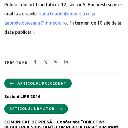
Poluării din bd. Libertății nr. 12, sector 5, București și pe e-
mail la adresele:
oana.toader@mmediu.ro
și
gabriela.osiceanu@mmediu.ro
, în termen de 10 zile de la
data publicării.
TRIMITE PE
ARTICOLUL PRECEDENT
Sesiuni LIFE 2016
ARTICOLUL URMĂTOR
COMUNICAT DE PRESĂ – Conferința ”OBIECTIV:
REDUCEREA SUBSTANȚELOR PERICULOASE” București,