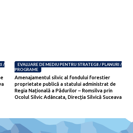
 /
EVALUARE DE MEDIU PENTRU STRATEGII / PLANURI /
PROGRAME
te
Amenajamentul silvic al fondului forestier
va
proprietate publică a statului administrat de
-
Regia Națională a Pădurilor – Romsilva prin
Ocolul Silvic Adâncata, Direcția Silvică Suceava