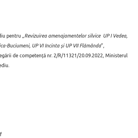
diu pentru „
Revizuirea amenajamentelor silvice UP I Vedea,
uica-Buciumeni, UP VI Incinta și UP VII Flămânda
”,
egării de competență nr. 2/R/11321/20.09.2022, Ministerul
ediu.
f