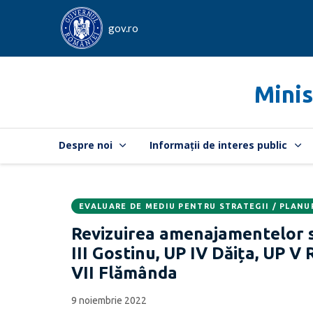
gov.ro
Minis
Despre noi
Informații de interes public
EVALUARE DE MEDIU PENTRU STRATEGII / PLANU
Data
CATEGORIA:
Revizuirea amenajamentelor sil
publicării:
III Gostinu, UP IV Dăița, UP V
VII Flămânda
9 noiembrie 2022