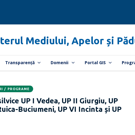
terul Mediului, Apelor și Păd
Transparență
Domenii
Portal GIS
Progr
RI / PROGRAME
vice UP I Vedea, UP II Giurgiu, UP
 Ruica-Buciumeni, UP VI Incinta și UP