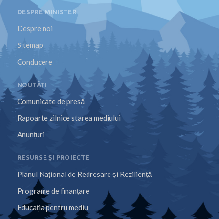
DESPRE MINISTER
Despre noi
Sitemap
Conducere
NOUTĂȚI
Comunicate de presă
Rapoarte zilnice starea mediului
Anunțuri
RESURSE ȘI PROIECTE
Planul Național de Redresare și Reziliență
Programe de finanțare
Educația pentru mediu