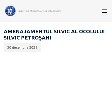
Data
CATEGORIA:
publicării:
To
EVALUARE DE MEDIU PENTRU STRATEGII / PLANURI /
nav
PROGRAME
AMENAJAMENTUL SILVIC AL OCOLULUI
SILVIC PETROŞANI
30 decembrie 2021