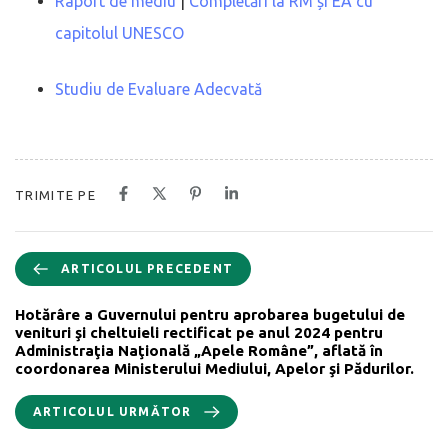
Raport de mediu
|
Completări la RM și EA cu
capitolul UNESCO
Studiu de Evaluare Adecvată
TRIMITE PE
ARTICOLUL PRECEDENT
Hotărâre a Guvernului pentru aprobarea bugetului de
venituri şi cheltuieli rectificat pe anul 2024 pentru
Administraţia Naţională „Apele Române”, aflată în
coordonarea Ministerului Mediului, Apelor şi Pădurilor.
ARTICOLUL URMĂTOR