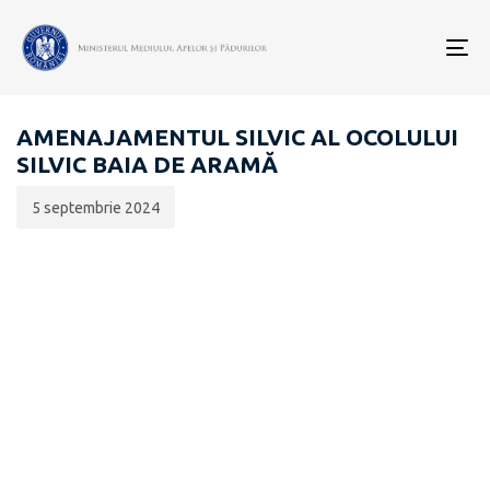
Data
CATEGORIA:
publicării:
To
EVALUARE DE MEDIU PENTRU STRATEGII / PLANURI /
nav
PROGRAME
AMENAJAMENTUL SILVIC AL OCOLULUI
SILVIC BAIA DE ARAMĂ
5 septembrie 2024