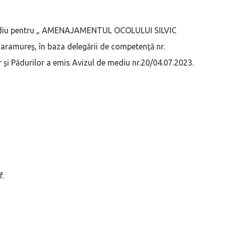
e mediu pentru „ AMENAJAMENTUL OCOLULUI SILVIC
amureș, în baza delegării de competență nr.
 și Pădurilor a emis Avizul de mediu nr.20/04.07.2023.
f.