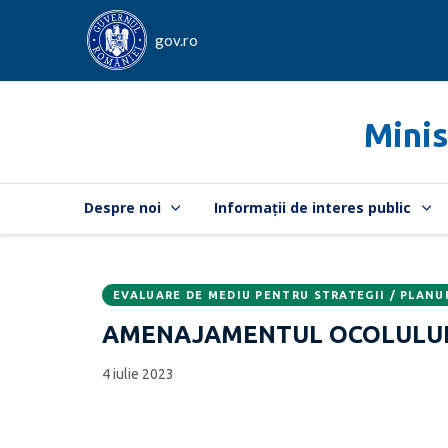
gov.ro
Minis
Despre noi
Informații de interes public
EVALUARE DE MEDIU PENTRU STRATEGII / PLANU
Data
CATEGORIA:
AMENAJAMENTUL OCOLULUI 
publicării:
4 iulie 2023