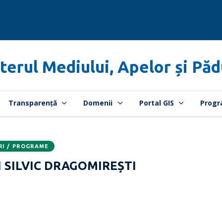
terul Mediului, Apelor și Păd
Transparență
Domenii
Portal GIS
Progr
RI / PROGRAME
SILVIC DRAGOMIREȘTI