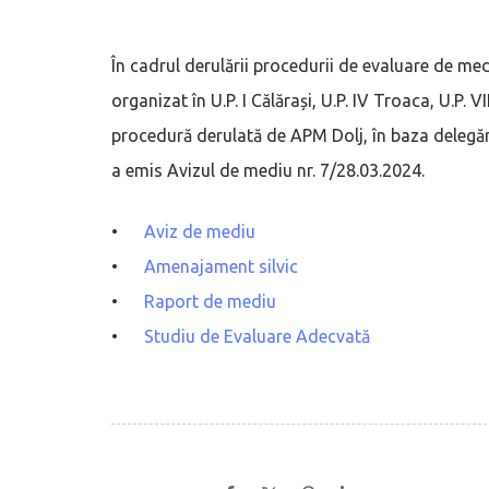
În cadrul derulării procedurii de evaluare de me
organizat în U.P. I Călărași, U.P. IV Troaca, U.P. 
procedură derulată de APM Dolj, în baza delegări
a emis Avizul de mediu nr. 7/28.03.2024.
•
Aviz de mediu
•
Amenajament silvic
•
Raport de mediu
•
Studiu de Evaluare Adecvată