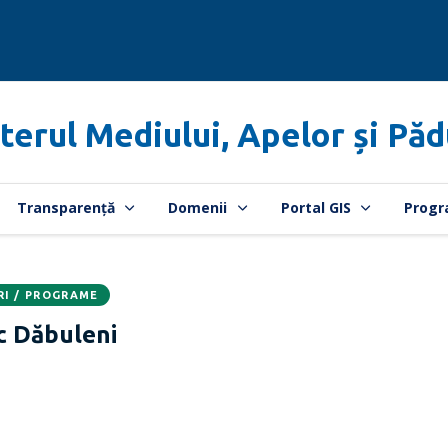
terul Mediului, Apelor și Păd
Transparență
Domenii
Portal GIS
Progr
RI / PROGRAME
c Dăbuleni