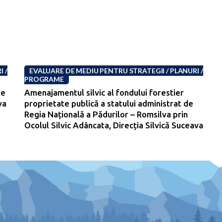
 /
EVALUARE DE MEDIU PENTRU STRATEGII / PLANURI /
PROGRAME
te
Amenajamentul silvic al fondului forestier
va
proprietate publică a statului administrat de
-
Regia Națională a Pădurilor – Romsilva prin
Ocolul Silvic Adâncata, Direcția Silvică Suceava