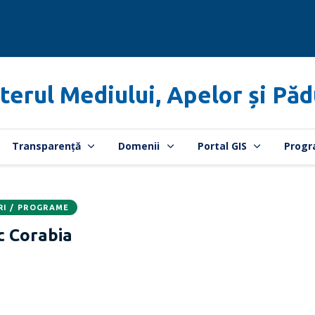
terul Mediului, Apelor și Păd
Transparență
Domenii
Portal GIS
Progr
RI / PROGRAME
c Corabia