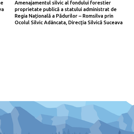
te
Amenajamentul silvic al fondului forestier
va
proprietate publică a statului administrat de
-
Regia Națională a Pădurilor – Romsilva prin
Ocolul Silvic Adâncata, Direcția Silvică Suceava