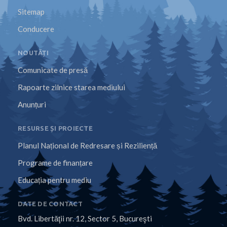
Sitemap
Conducere
NOUTĂȚI
Comunicate de presă
Rapoarte zilnice starea mediului
Anunțuri
RESURSE ȘI PROIECTE
Planul Național de Redresare și Reziliență
Programe de finanțare
Educația pentru mediu
DATE DE CONTACT
Bvd. Libertăţii nr. 12, Sector 5, Bucureşti