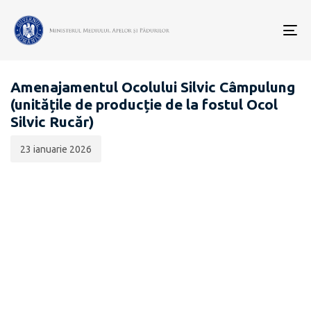
Data
CATEGORIA:
publicării:
To
EVALUARE DE MEDIU PENTRU STRATEGII / PLANURI /
nav
PROGRAME
Amenajamentul Ocolului Silvic Câmpulung
(unitățile de producție de la fostul Ocol
Silvic Rucăr)
23 ianuarie 2026