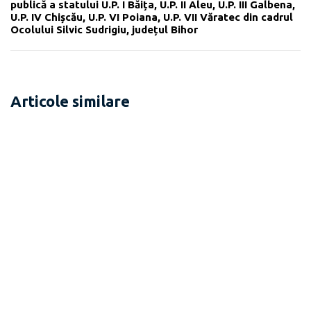
publică a statului U.P. I Băița, U.P. II Aleu, U.P. III Galbena,
U.P. IV Chișcău, U.P. VI Poiana, U.P. VII Văratec din cadrul
Ocolului Silvic Sudrigiu, județul Bihor
Articole similare