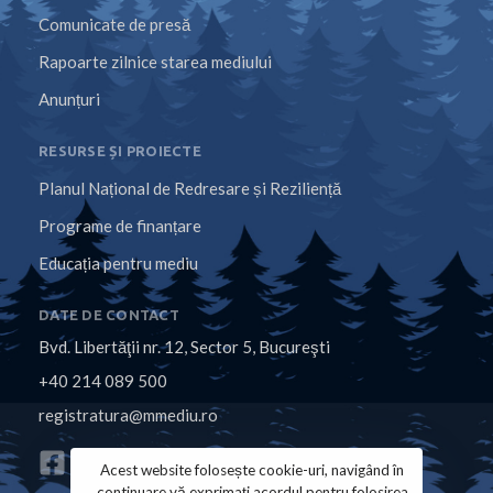
Comunicate de presă
Rapoarte zilnice starea mediului
Anunțuri
RESURSE ȘI PROIECTE
Planul Național de Redresare și Reziliență
Programe de finanțare
Educația pentru mediu
DATE DE CONTACT
Bvd. Libertăţii nr. 12, Sector 5, Bucureşti
+40 214 089 500
registratura@mmediu.ro
Acest website folosește cookie-uri, navigând în
continuare vă exprimați acordul pentru folosirea