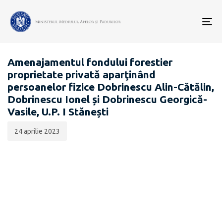
Data
CATEGORIA:
publicării:
To
EVALUARE DE MEDIU PENTRU STRATEGII / PLANURI /
nav
PROGRAME
Amenajamentul fondului forestier
proprietate privată aparţinând
persoanelor fizice Dobrinescu Alin-Cătălin,
Dobrinescu Ionel și Dobrinescu Georgică-
Vasile, U.P. I Stănești
24 aprilie 2023