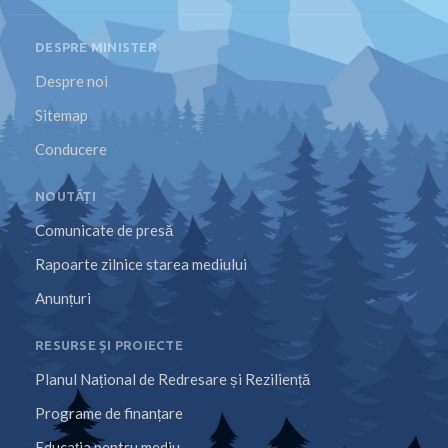
DESPRE MINISTER
Despre noi
Sitemap
Conducere
NOUTĂȚI
Comunicate de presă
Rapoarte zilnice starea mediului
Anunțuri
RESURSE ȘI PROIECTE
Planul Național de Redresare și Reziliență
Programe de finanțare
Educația pentru mediu