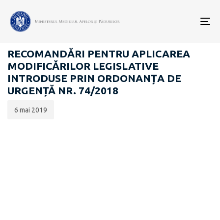
Data
CATEGORIA:
publicării:
To
DEȘEURI
nav
RECOMANDĂRI PENTRU APLICAREA
MODIFICĂRILOR LEGISLATIVE
INTRODUSE PRIN ORDONANȚA DE
URGENȚĂ NR. 74/2018
6 mai 2019