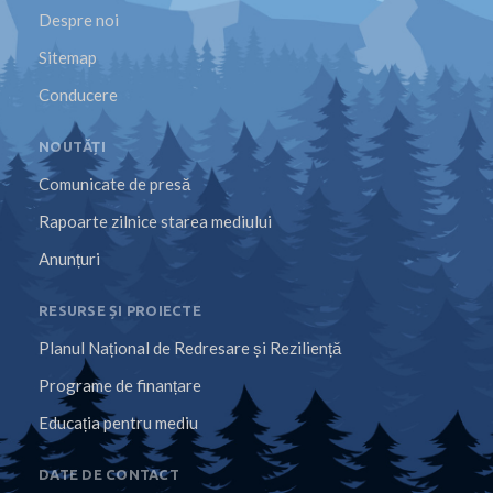
Despre noi
Sitemap
Conducere
NOUTĂȚI
Comunicate de presă
Rapoarte zilnice starea mediului
Anunțuri
RESURSE ȘI PROIECTE
Planul Național de Redresare și Reziliență
Programe de finanțare
Educația pentru mediu
DATE DE CONTACT