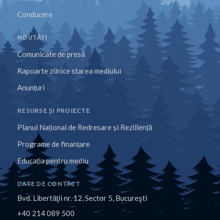
Conducere
NOUTĂȚI
Comunicate de presă
Rapoarte zilnice starea mediului
Anunțuri
RESURSE ȘI PROIECTE
Planul Național de Redresare și Reziliență
Programe de finanțare
Educația pentru mediu
DATE DE CONTACT
Bvd. Libertăţii nr. 12, Sector 5, Bucureşti
+40 214 089 500