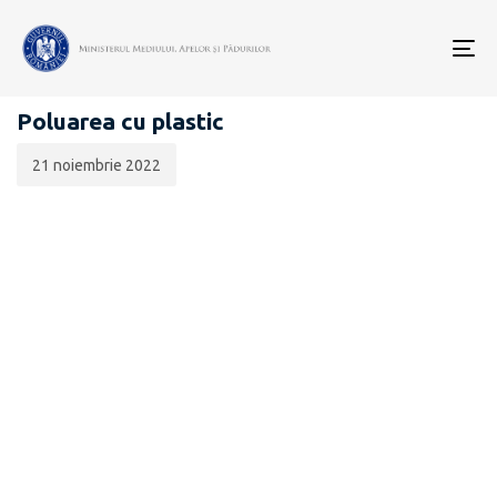
Data
CATEGORIA:
publicării:
To
ECONOMIE CIRCULARĂ
nav
Poluarea cu plastic
21 noiembrie 2022