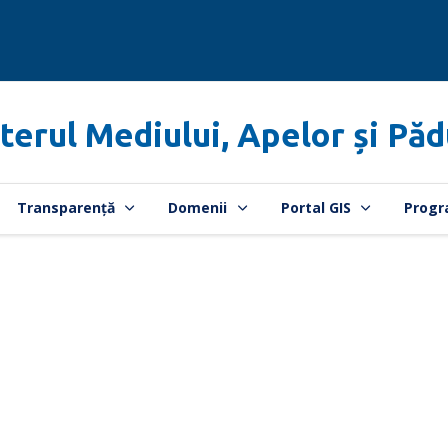
terul Mediului, Apelor și Păd
Transparență
Domenii
Portal GIS
Progr