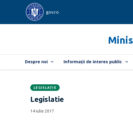
gov.ro
Minis
Despre noi
Informații de interes public
LEGISLAȚIE
Data
CATEGORIA:
Legislatie
publicării:
14 iulie 2017