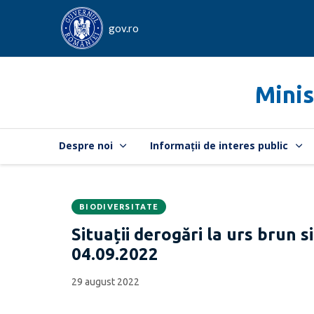
gov.ro
Minis
Despre noi
Informații de interes public
BIODIVERSITATE
Data
CATEGORIA:
Situații derogări la urs brun s
publicării:
04.09.2022
29 august 2022