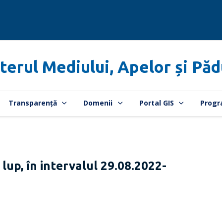
terul Mediului, Apelor și Păd
Transparență
Domenii
Portal GIS
Progr
i lup, în intervalul 29.08.2022-