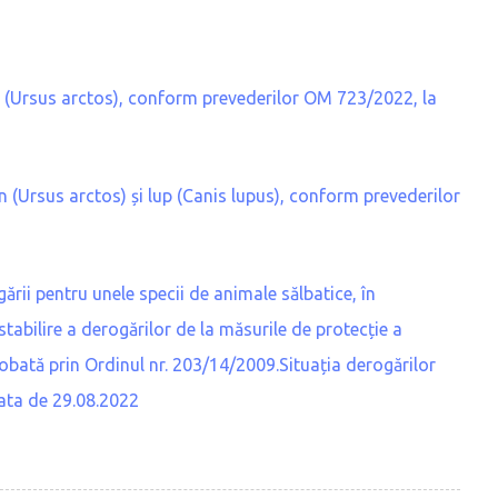
n (Ursus arctos), conform prevederilor OM 723/2022, la
un (Ursus arctos) și lup (Canis lupus), conform prevederilor
rii pentru unele specii de animale sălbatice, în
tabilire a derogărilor de la măsurile de protecție a
probată prin Ordinul nr. 203/14/2009.Situația derogărilor
data de 29.08.2022