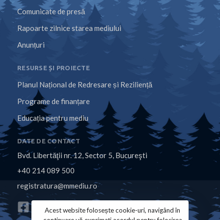
Comunicate de presă
Rapoarte zilnice starea mediului
Anunțuri
RESURSE ȘI PROIECTE
Planul Național de Redresare și Reziliență
Programe de finanțare
Educația pentru mediu
DATE DE CONTACT
Bvd. Libertăţii nr. 12, Sector 5, Bucureşti
+40 214 089 500
registratura@mmediu.ro
Acest website folosește cookie-uri, navigând în
continuare vă exprimați acordul pentru folosirea