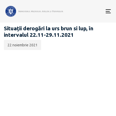
Data
CATEGORIA:
publicării:
To
BIODIVERSITATE
nav
Situații derogări la urs brun si lup, în
intervalul 22.11-29.11.2021
22 noiembrie 2021