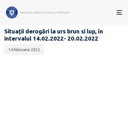
Data
CATEGORIA:
publicării:
To
BIODIVERSITATE
nav
Situații derogări la urs brun si lup, în
intervalul 14.02.2022- 20.02.2022
14 februarie 2022