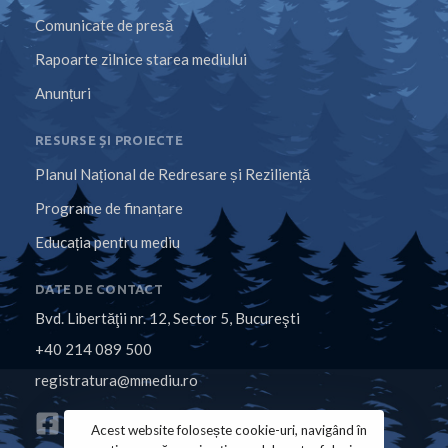
Comunicate de presă
Rapoarte zilnice starea mediului
Anunțuri
RESURSE ȘI PROIECTE
Planul Național de Redresare și Reziliență
Programe de finanțare
Educația pentru mediu
DATE DE CONTACT
Bvd. Libertăţii nr. 12, Sector 5, Bucureşti
+40 214 089 500
registratura@mmediu.ro
Acest website folosește cookie-uri, navigând în