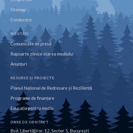
Sitemap
Conducere
NOUTĂȚI
Comunicate de presă
Rapoarte zilnice starea mediului
Anunțuri
RESURSE ȘI PROIECTE
Planul Național de Redresare și Reziliență
Programe de finanțare
Educația pentru mediu
DATE DE CONTACT
Bvd. Libertăţii nr. 12, Sector 5, Bucureşti