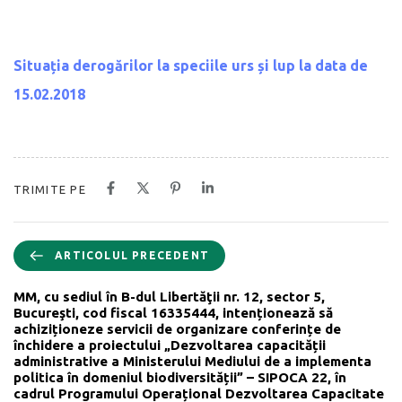
Situația derogărilor la speciile urs și lup la data de
15.02.2018
TRIMITE PE
ARTICOLUL PRECEDENT
MM, cu sediul în B-dul Libertăţii nr. 12, sector 5,
Bucureşti, cod fiscal 16335444, intenționează să
achiziționeze servicii de organizare conferințe de
închidere a proiectului „Dezvoltarea capacității
administrative a Ministerului Mediului de a implementa
politica în domeniul biodiversității” – SIPOCA 22, în
cadrul Programului Operațional Dezvoltarea Capacitate