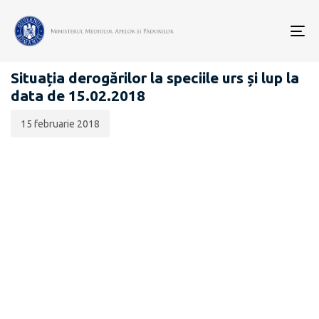
Data
CATEGORIA:
publicării:
To
BIODIVERSITATE
nav
Situația derogărilor la speciile urs și lup la
data de 15.02.2018
15 februarie 2018