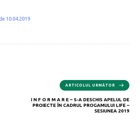
a de 10.04.2019
ARTICOLUL URMĂTOR
I N F O R M A R E – S-A DESCHIS APELUL DE
PROIECTE ÎN CADRUL PROGAMULUI LIFE –
SESIUNEA 2019