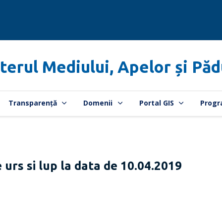
terul Mediului, Apelor și Păd
Transparență
Domenii
Portal GIS
Progr
e urs si lup la data de 10.04.2019