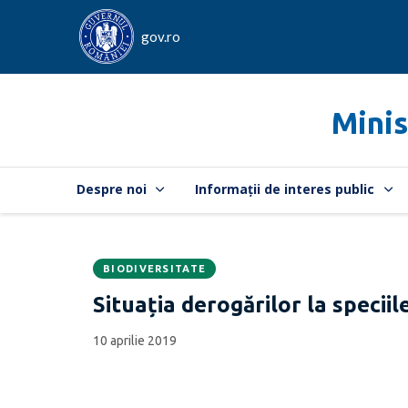
gov.ro
Minis
Despre noi
Informații de interes public
BIODIVERSITATE
Data
CATEGORIA:
Situația derogărilor la speciil
publicării:
10 aprilie 2019