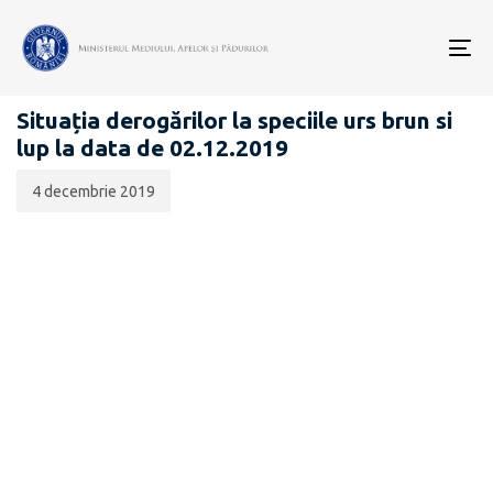
Data
CATEGORIA:
publicării:
To
BIODIVERSITATE
nav
Situația derogărilor la speciile urs brun si
lup la data de 02.12.2019
4 decembrie 2019