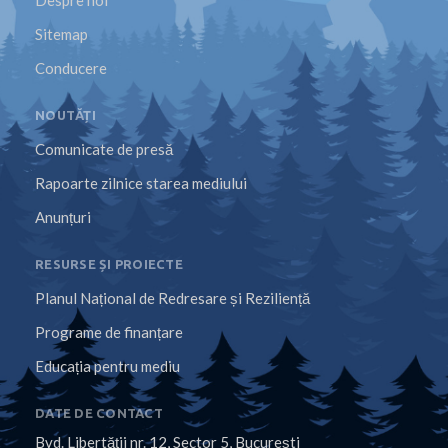
Despre noi
Sitemap
Conducere
NOUTĂȚI
Comunicate de presă
Rapoarte zilnice starea mediului
Anunțuri
RESURSE ȘI PROIECTE
Planul Național de Redresare și Reziliență
Programe de finanțare
Educația pentru mediu
DATE DE CONTACT
Bvd. Libertăţii nr. 12, Sector 5, Bucureşti