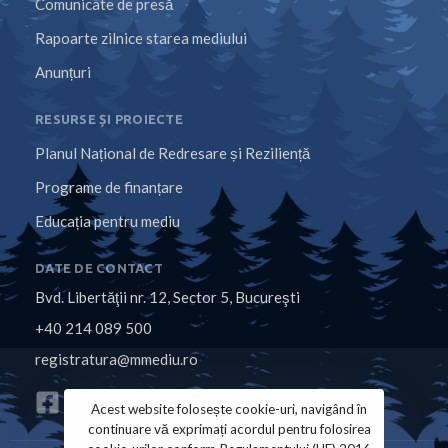
Comunicate de presă
Rapoarte zilnice starea mediului
Anunțuri
RESURSE ȘI PROIECTE
Planul Național de Redresare și Reziliență
Programe de finanțare
Educația pentru mediu
DATE DE CONTACT
Bvd. Libertăţii nr. 12, Sector 5, Bucureşti
+40 214 089 500
registratura@mmediu.ro
Acest website folosește cookie-uri, navigând în
continuare vă exprimați acordul pentru folosirea