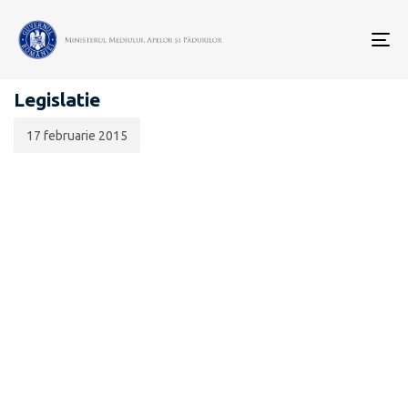
Data
CATEGORIA:
publicării:
To
BIODIVERSITATE
nav
Legislatie
17 februarie 2015