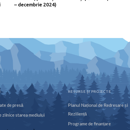
i
– decembrie 2024)
I
RESURSE ȘI PROIECTE
te de presă
Planul Național de Redresare și
Reziliență
 zilnice starea mediului
Programe de finanțare