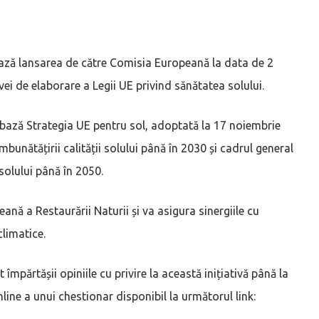
ează lansarea de către Comisia Europeană la data de 2
vei de elaborare a Legii UE privind sănătatea solului.
a bază Strategia UE pentru sol, adoptată la 17 noiembrie
bunătățirii calității solului până în 2030 și cadrul general
solului până în 2050.
nă a Restaurării Naturii și va asigura sinergiile cu
climatice.
 împărtășii opiniile cu privire la această inițiativă până la
ne a unui chestionar disponibil la următorul link: