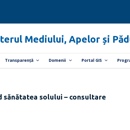
terul Mediului, Apelor și Păd
Transparență
Domenii
Portal GIS
Progr
nd sănătatea solului – consultare