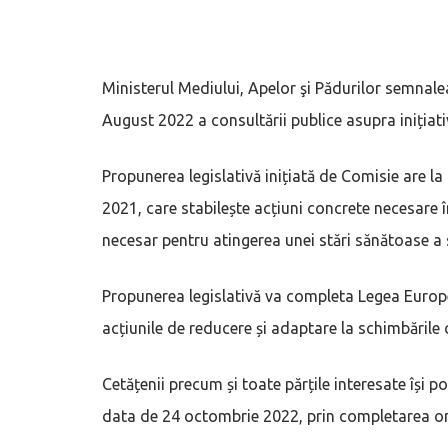
Ministerul Mediului, Apelor şi Pădurilor semnal
August 2022 a consultării publice asupra inițiati
Propunerea legislativă inițiată de Comisie are l
2021, care stabilește acțiuni concrete necesare îm
necesar pentru atingerea unei stări sănătoase a 
Propunerea legislativă va completa Legea Europea
acțiunile de reducere și adaptare la schimbările 
Cetățenii precum și toate părțile interesate își pot
data de 24 octombrie 2022, prin completarea onli