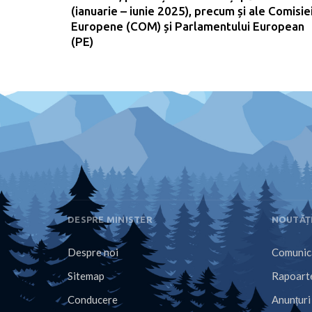
(ianuarie – iunie 2025), precum și ale Comisie
Europene (COM) și Parlamentului European
(PE)
DESPRE MINISTER
NOUTĂȚ
Despre noi
Comunica
Sitemap
Rapoarte
Conducere
Anunțuri