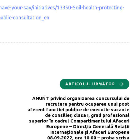
/have-your-say/initiatives/13350-Soil-health-protecting-
ublic-consultation_en
ARTICOLUL URMĂTOR
ANUNT privind organizarea concursului de
recrutare pentru ocuparea unui post
aferent functiei publice de executie vacante
de consilier, clasa I, grad profesional
superior în cadrul Compartimentului Afaceri
Europene – Direcția Generală Relații
Internaționale și Afaceri Europene
08.09.2022, ora 10.00 – proba scrisa