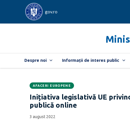
gov.ro
Minis
Despre noi
Informații de interes public
AFACERI EUROPENE
Data
CATEGORIA:
Inițiativa legislativă UE privi
publicării:
publică online
3 august 2022