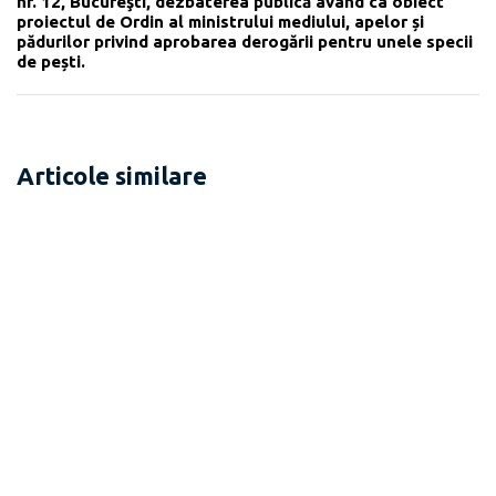
nr. 12, Bucureşti, dezbaterea publică având ca obiect
proiectul de Ordin al ministrului mediului, apelor și
pădurilor privind aprobarea derogării pentru unele specii
de pești.
Articole similare