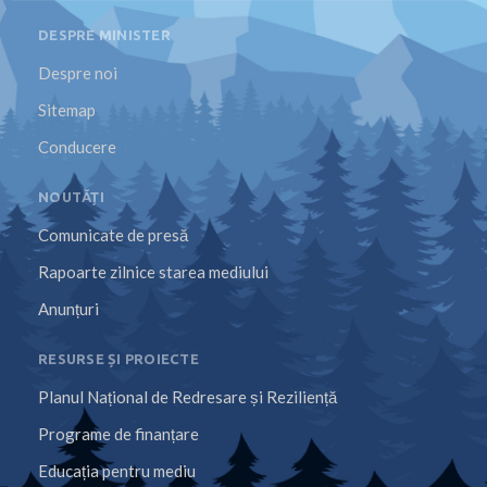
DESPRE MINISTER
Despre noi
Sitemap
Conducere
NOUTĂȚI
Comunicate de presă
Rapoarte zilnice starea mediului
Anunțuri
RESURSE ȘI PROIECTE
Planul Național de Redresare și Reziliență
Programe de finanțare
Educația pentru mediu