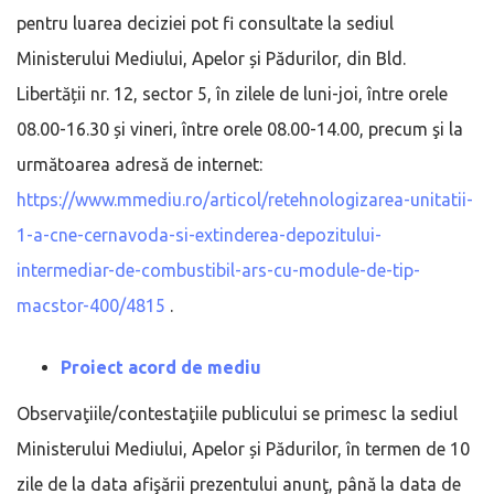
pentru luarea deciziei pot fi consultate la sediul
Ministerului Mediului, Apelor și Pădurilor, din Bld.
Libertății nr. 12, sector 5, în zilele de luni-joi, între orele
08.00-16.30 și vineri, între orele 08.00-14.00, precum şi la
următoarea adresă de internet:
https://www.mmediu.ro/articol/retehnologizarea-unitatii-
1-a-cne-cernavoda-si-extinderea-depozitului-
intermediar-de-combustibil-ars-cu-module-de-tip-
macstor-400/4815
.
Proiect acord de mediu
Observaţiile/contestaţiile publicului se primesc la sediul
Ministerului Mediului, Apelor și Pădurilor, în termen de 10
zile de la data afişării prezentului anunţ, până la data de