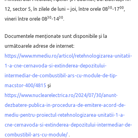
30
00
12, sector 5, în zilele de luni – joi, între orele 08
-17
,
30
30
vineri între orele 08
-14
.
Documentele menționate sunt disponibile și la
următoarele adrese de internet:
https://www.mmediu.ro/articol/retehnologizarea-unitatii-
1-a-cne-cernavoda-si-extinderea-depozitului-
intermediar-de-combustibil-ars-cu-module-de-tip-
macstor-400/4815
și
https://www.nuclearelectrica.ro/2024/07/30/anunt-
dezbatere-publica-in-procedura-de-emitere-acord-de-
mediu-pentru-proiectul-retehnologizarea-unitatii-1-a-
cne-cernavoda-si-extinderea-depozitului-intermediar-de-
combustibil-ars-cu-module/
.