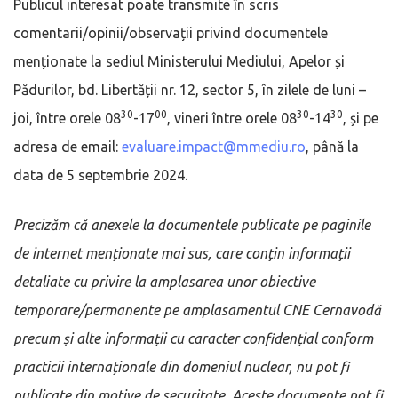
Publicul interesat poate transmite în scris
comentarii/opinii/observații privind documentele
menționate la sediul Ministerului Mediului, Apelor și
Pădurilor, bd. Libertății nr. 12, sector 5, în zilele de luni –
30
00
30
30
joi, între orele 08
-17
, vineri între orele 08
-14
, și pe
adresa de email:
evaluare.impact@mmediu.ro
, până la
data de 5 septembrie 2024.
Precizăm că anexele la documentele publicate pe paginile
de internet menționate mai sus, care conțin informații
detaliate cu privire la amplasarea unor obiective
temporare/permanente pe amplasamentul CNE Cernavodă
precum și alte informații cu caracter confidențial conform
practicii internaționale din domeniul nuclear, nu pot fi
publicate din motive de securitate. Aceste documente pot fi