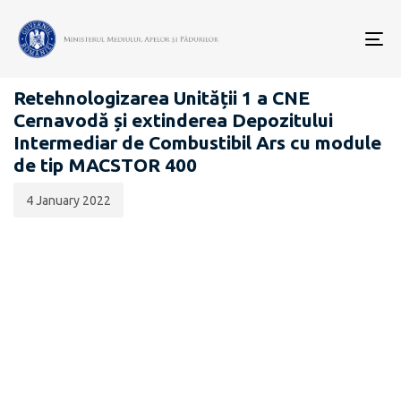
Data
CATEGORIA:
publicării:
To
CENTRALA NUCLEARĂ CERNAVODĂ
nav
Retehnologizarea Unității 1 a CNE
Cernavodă și extinderea Depozitului
Intermediar de Combustibil Ars cu module
de tip MACSTOR 400
4 January 2022